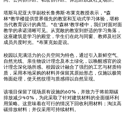
间、公共协作区、私密协作区、休憩区以及社交场所。
塔斯马尼亚大学副校长鲁弗斯·布莱克教授表示，"森
林"教学楼提供世界领先的教室和互动式学习体验，堪称
当代教育设计的典范。"在'森林'教学楼中，我们对面对面
教学的承诺清晰可见。从宽敞的教室到舒适的学习角落，
这座建筑是学习的殿堂，学生们在此与同窗、教师及社区
成员共度时光。"布莱克如是说。
校园以充满活力的公共空间为特色，通过引入新鲜空气、
自然光线、亲生物设计理念及本土绿化，以唤醒感官的设
计理念深化场所感。校园设计融合了强烈的工艺与材质特
质，采用本地采购的材料并保留其原始形态，仅施以极简
饰面处理，使天然纹理与质感得以自然呈现。
该项目保留了现场原有设施的60%，并致力于将前期碳
排放减少40%，为此采取了针对建筑材料的全面循环利
用策略。这意味着在可行的情况下回收利用材料；淘汰高
碳排放材料；并仅采用可持续材料。