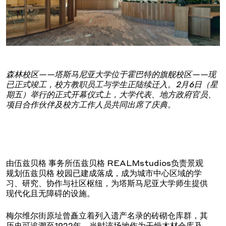
森林校区——塔斯马尼亚大学位于霍巴特的旗舰校区——现
已正式竣工，校方教职员工与学生正陆续迁入。2月6日（星
期五）举行的正式开幕仪式上，大学代表、地方政府官员、
项目合作伙伴及校方工作人员共同出席了庆典。
由伍兹贝格 事务所伍兹贝格 REALMstudios负责景观
规划伍兹贝格 校园已建成落成，成为城市中心区域的学
习、研究、协作与社区枢纽，为塔斯马尼亚大学师生提供
现代化且无障碍的设施。
梅尔维尔街原址曾矗立着列入遗产名录的砖砌仓库群，其