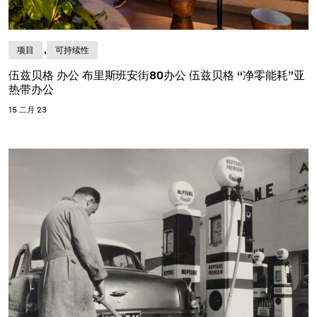
,
项目
可持续性
伍兹贝格 办公 布里斯班安街80办公 伍兹贝格 “净零能耗”亚
热带办公
15 二月 23