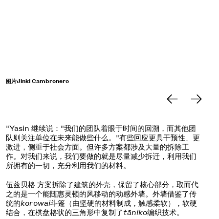
图片Jinki Cambronero
图
"Yasin 继续说："我们的团队着眼于时间的回溯，而其他团
队则关注单位在未来能做些什么。"有些回应更具干预性、更
激进，侧重于社会方面。但许多方案都涉及大量的拆除工
作。对我们来说，我们要做的就是尽量减少拆迁，利用我们
所拥有的一切，充分利用我们的材料。
伍兹贝格 方案拆除了建筑的外壳，保留了核心部分，取而代
之的是一个能随惠灵顿的风移动的动感外墙。外墙借鉴了传
统的
korowai
斗篷（由坚硬的材料制成，触感柔软），软硬
结合，在棋盘格状的三角形中复制了
tāniko
编织技术。