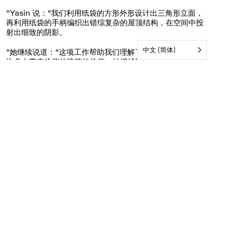
"Yasin 说："我们利用纸袋的方形外形设计出三角形立面，
再利用纸袋的手柄编织出错综复杂的屋顶结构，在空间中投
射出细致的阴影。
中文 (简体)
"她继续说道："这项工作帮助我们理解了保留这座多年来为
许多人带来价值的建筑的价值。她继续说道，"能够将这种价
值延续下去，并为这座建筑带来一些回报，是一种很好的了
解背景、历史和社会影响的方式。它改变了你对现有建筑的
理解--拆除并不总是解决问题的办法。
Yasin 补充说，通过只使用纸袋，团队理解了什么是最大限
度地利用材料，同时尽可能减少废物的产生。
该项目被授予 "在设计中对毛利原则的最佳考虑 "奖，以及
"最有可能受到惠灵顿风力影响 "特别奖。
今年的 "模范公民 "评审团成员包括弗朗西斯科-卡巴哈尔
（Francisco Carbajal，生命周期评估专家）、雷切尔-麦
金太尔（Rachel MacIntyre，Te Kāhui Whaihanga 的
可持续发展战略顾问）和阿曼达-哈克内斯（Amanda
Harkness，新西兰建筑副主编）。 模范公民 "由 AGM 在
主办方 ECC 和活动合作伙伴 Resene 的支持下创建，是
Aotearoa 建筑节的一部分。