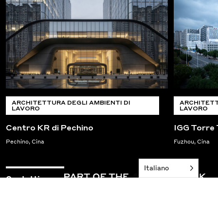
ARCHITETTURA DEGLI AMBIENTI DI
ARCHITETT
LAVORO
LAVORO
Centro KR di Pechino
IGG Torre
Pechino, Cina
Fuzhou, Cina
Italiano
Contatti
Iscriviti