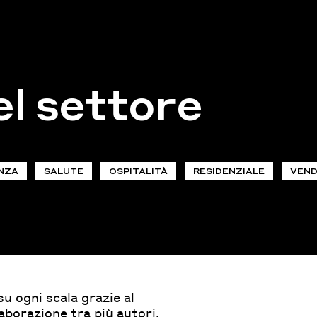
l settore
ENZA
SALUTE
OSPITALITÀ
RESIDENZIALE
VEND
u ogni scala grazie al
aborazione tra più autori.