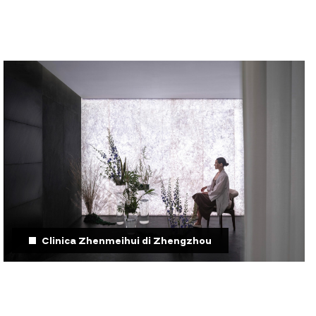
Clinica Zhenmeihui di Zhengzhou