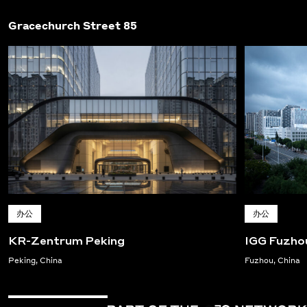
Gracechurch Street 85
办公
办公
KR-Zentrum Peking
IGG Fuzho
Peking, China
Fuzhou, China