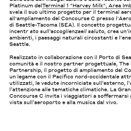
Platinum del
Terminal 1 "Harvey Milk", Area Im
svela il suo ultimo progetto per il terminal aer
all'ampliamento del Concourse C presso l'Aer
di Seattle-Tacoma (SEA). Il concetto progettua
incentr
ato sull'accoglienza
e
il saluto,
crea un'i
ambienti, i paesaggi naturali circostanti e l'ener
Seattle.
Realizzato in collaborazione con il Porto di Seat
comunità e il nostro partner progettuale, The 
Partnership, il progetto di ampliamento del C
un legame con il Pacifico nord-occidentale attr
utilizzati, le vedute incorniciate sull’esterno, l
l’attenzione alle tematiche climatiche. La Gran
Concourse C invita i viaggiatori a soffermarsi g
vista sull’aeroporto e alla musica dal vivo.