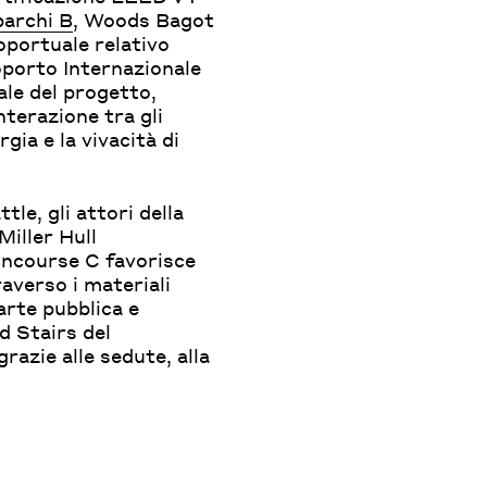
barchi B
, Woods Bagot
oportuale relativo
oporto Internazionale
le del progetto,
nterazione tra gli
gia e la vivacità di
tle, gli attori della
Miller Hull
oncourse C favorisce
averso i materiali
’arte pubblica e
d Stairs del
razie alle sedute, alla