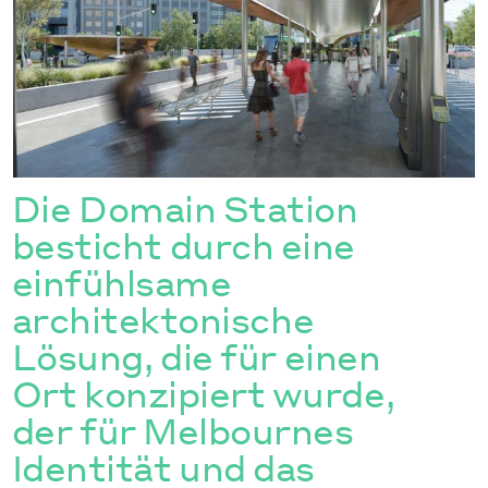
Die Domain Station
besticht durch eine
einfühlsame
architektonische
Lösung, die für einen
Ort konzipiert wurde,
der für Melbournes
Identität und das