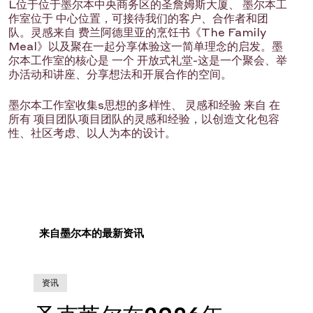
L
位于
位于墨尔本中央商务区的圣詹姆斯大厦、
墨尔本工
作室位于
中心位置，可接待我们的客户、
合作者和
团
队。
灵感来自
费兰
阿德里亚的烹饪书《The Family
Meal》以及聚在一起分享体验这一简单理念的启发。
墨
尔本工作室的核心是
一个
开放式礼堂
-
这是一个聚会、举
办活动和讲座、分享想法和开展合作的空间。
墨尔本工作室
收集
s
思想的多样性、
灵感
和经验
来自
在
所有
项目团队
项目团队的灵感和经验，以创造
文化包容
性、社区考虑、以人为本的设计。
来自墨尔本的最新资讯
资讯