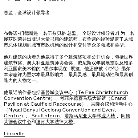
总监，全球设计领导者
布鲁诺-门德斯是一名伍兹贝格
总监、
全球设计领导者
.作为一名
屡获殊荣并出版过大量书籍的建筑师，布鲁诺的经验涵盖了从城
市总体规划到城市市政机构的设计和交付等众多领域和类型。
他对建筑的执着为他赢得了多个建筑奖项和公开机会，包括世界
建筑节奖、澳大利亚建筑师协会奖、威尼斯双年展展览以及维多
利亚国家美术馆的 "墨尔本现在 "展览。
他还曾被《时代》墨尔
本杂志评为墨尔本最具影响力、最具灵感、最具煽动性和最富创
造力的人物之一。
他最近的作品包括
基督城会议中心（Te Pae Christchurch
Convention Centre
）、
考菲尔德赛马场大展馆（Grand
Pavilion at Caulfield Racecourse
）、
吉隆会议
和
活动中心
（Nyaal Banyul Geelong Convention and Event
Centre
）、
Scultpform
、
塔斯马尼亚大学林业大楼
、
阿德
莱德会议中心
和
迪肯大学法律大楼
。
LinkedIn