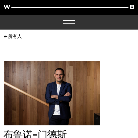
所有人
布鲁诺-门德斯