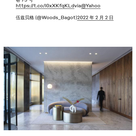
https://t.co/l0xXKfqKLd
via
@Yahoo
伍兹贝格 (@Woods_Bagot)
2022 年 2 月 2 日