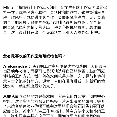
Mina：我们设计工作室环境时，旨在与全球工作室的愿景保
持一致：优先考虑互联性、灵活性和协作性。这里能适应各
种工作风格，既促进团队合作，又能保障专注力。设计灵感
源自当地环境，鲜艳的色彩与大地色调相映成趣，配合充足
的自然光线和绿植，营造出一种身心愉悦的氛围。总体而
言，这一设计打造出一个充满活力且引人入胜办公 其中。
您有最喜欢的工作室角落或特色吗？
Aleksandra：
我们的工作室环境是这样创造的：人们没有
自己的办公桌，而是可以灵活地选择自己的位置，鼓励适应
性强的工作方式。我们的茶水间总是热闹非凡，是与其他创
意人士交流的好地方。通常，人们在喝咖啡或一杯新鲜的输
液水时，就能想出最好的点子。
米娜
我最喜欢的地方是茶水间，它是我们办公室活动的中心
枢纽。这个空间与前台无缝衔接，营造出温馨的氛围，提升
了来访者的体验--你很可能在这里的吧台前看到我们召开供
应商会议。茶水间与主工作室相连，旨在方便个人和小组工
作。许多同事选择在这里工作，因为这里有咖啡馆般的氛