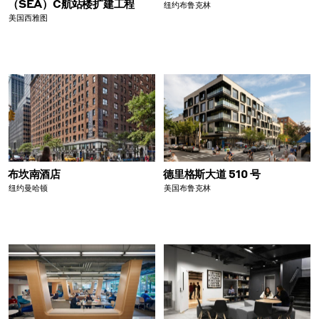
（SEA）C航站楼扩建工程
纽约布鲁克林
美国西雅图
布坎南酒店
德里格斯大道 510 号
纽约曼哈顿
美国布鲁克林