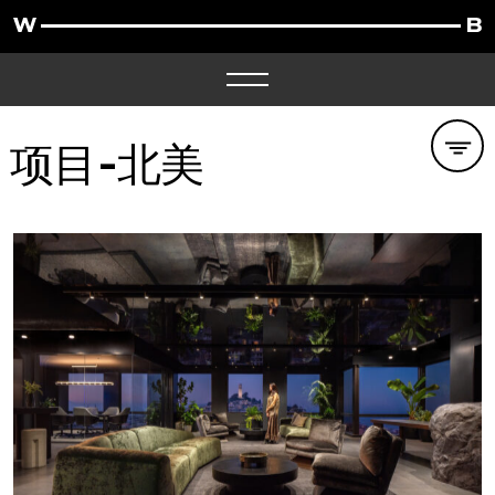
项目
-北美