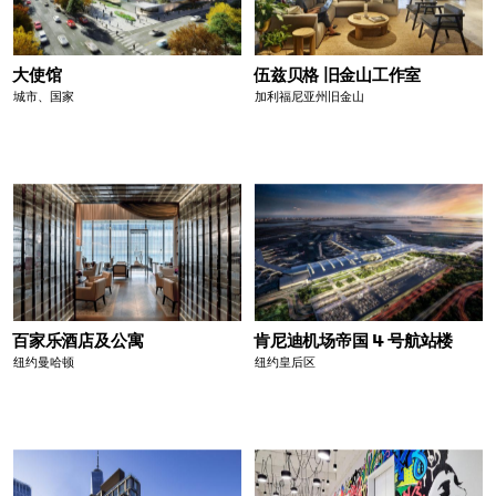
大使馆
伍兹贝格 旧金山工作室
城市、国家
加利福尼亚州旧金山
百家乐酒店及公寓
肯尼迪机场帝国 4 号航站楼
纽约曼哈顿
纽约皇后区