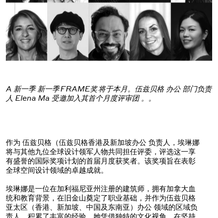
A
新一季
新一季
FRAME奖
将于本月
。伍兹贝格
办公 部门负责
人 Elena Ma 受邀加入其首个月度评审团
。
。
作为
伍兹贝格（伍兹贝格香港及新加坡办公 负责人，埃琳娜
将与其他九位全球设计领军人物共同担任评委，评选这一享
有盛誉的国际奖项计划的首届月度获奖者。该奖项旨在表彰
全球空间设计领域的卓越成就。
埃琳娜是一位在加利福尼亚州注册的建筑师，拥有加拿大血
统和教育背景，在旧金山奠定了职业基础，并作为伍兹贝格
亚太区（香港、新加坡、中国及东南亚）办公 领域的区域负
责人，积累了丰富的经验。她凭借独特的文化视角，在坚持