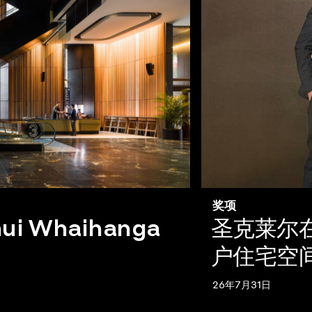
奖项
ui Whaihanga
圣克莱尔在
户住宅空
26年7月31日