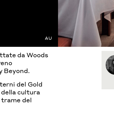
AU
ttate da Woods
reno
ey Beyond.
terni del Gold
della cultura
e trame del