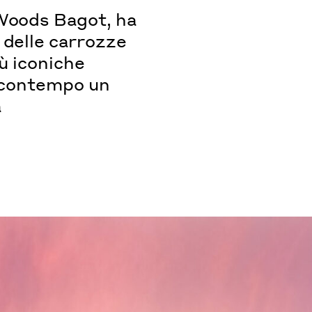
 Woods Bagot, ha
 delle carrozze
iù iconiche
l contempo un
a