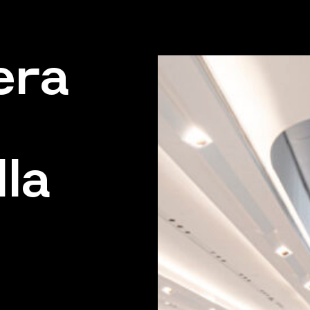
era
lla