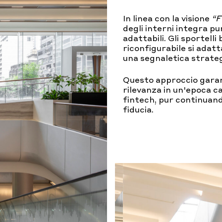
In linea con la visione
“F
degli interni integra pun
adattabili. Gli sportell
riconfigurabile si adatt
una segnaletica strategi
Questo approccio garant
rilevanza in un'epoca c
fintech, pur continuand
fiducia.