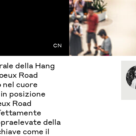
CN
rale della Hang
Voeux Road
o nel cuore
 in posizione
oeux Road
rfettamente
opraelevate della
chiave come il