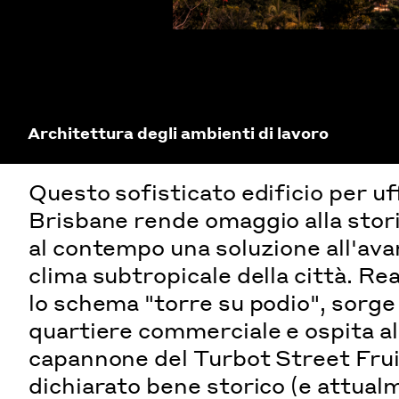
Architettura degli ambienti di lavoro
Questo sofisticato edificio per uffi
Brisbane rende omaggio alla storia
al contempo una soluzione all'ava
clima subtropicale della città. R
lo schema "torre su podio", sorge 
quartiere commerciale e ospita al 
capannone del Turbot Street Frui
dichiarato bene storico (e attualm