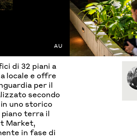
AU
ci di 32 piani a
 locale e offre
nguardia per il
ealizzato secondo
in uno storico
piano terra il
t Market,
ente in fase di