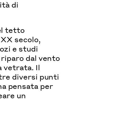
ità di
l tetto
l XX secolo,
ozi e studi
 riparo dal vento
 vetrata. Il
tre diversi punti
na pensata per
reare un