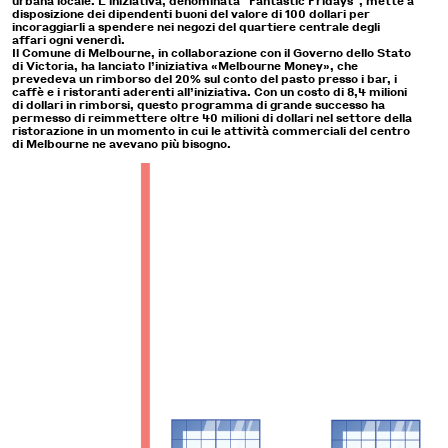
urbana locale. L'iniziativa, denominata "Fantastic Fridays", mette a
disposizione dei dipendenti buoni del valore di 100 dollari per
incoraggiarli a spendere nei negozi del quartiere centrale degli
affari ogni venerdì.
Il Comune di Melbourne, in collaborazione con il Governo dello Stato
di Victoria, ha lanciato l’iniziativa «Melbourne Money», che
prevedeva un rimborso del 20% sul conto del pasto presso i bar, i
caffè e i ristoranti aderenti all’iniziativa. Con un costo di 8,4 milioni
di dollari in rimborsi, questo programma di grande successo ha
permesso di reimmettere oltre 40 milioni di dollari nel settore della
ristorazione in un momento in cui le attività commerciali del centro
di Melbourne ne avevano più bisogno.