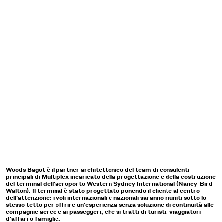
Ispirandosi al progetto presentato al concorso e al progetto di
Ne
ne
riferimento di Zaha Hadid Architects e Cox Architecture, il progetto di
na
d
Woods Bagot racchiude il senso del luogo e le caratteristiche della
oc
regione occidentale di Sydney, offrendo un'esperienza coinvolgente
co
lungo il percorso che attraversa le aree terrestri, il terminal e le zone
le
aeroportuali.