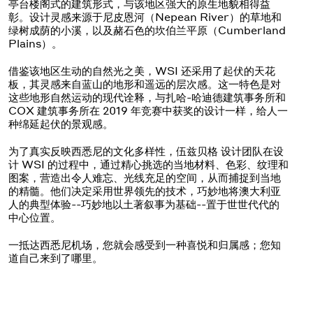
亭台楼阁式的建筑形式，与该地区强大的原生地貌相得益
彰。设计灵感来源于尼皮恩河（Nepean River）的草地和
绿树成荫的小溪，以及赭石色的坎伯兰平原（Cumberland
Plains）。
借鉴该地区生动的自然光之美，WSI 还采用了起伏的天花
板，其灵感来自蓝山的地形和遥远的层次感。这一特色是对
这些地形自然运动的现代诠释，与扎哈-哈迪德建筑事务所和
COX 建筑事务所在 2019 年竞赛中获奖的设计一样，给人一
种绵延起伏的景观感。
为了真实反映西悉尼的文化多样性，伍兹贝格 设计团队在设
计 WSI 的过程中，通过精心挑选的当地材料、色彩、纹理和
图案，营造出令人难忘、光线充足的空间，从而捕捉到当地
的精髓。他们决定采用世界领先的技术，巧妙地将澳大利亚
人的典型体验--巧妙地以土著叙事为基础--置于世世代代的
中心位置。
一抵达西悉尼机场，您就会感受到一种喜悦和归属感；您知
道自己来到了哪里。