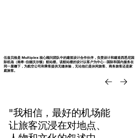
尼国
在扎哈-哈迪德建筑事务所和考克斯建筑事务所的竞赛和参考设计基础上，伍兹贝格的设
在
在
计囊括了地方感和西悉尼地区的特质，通过陆侧、航站楼和空侧的过渡，营造出引人入
区
家
胜的旅程体验。
"我相信，最好的机场能
让旅客沉浸在对地点、
人物和文化的叙述中，