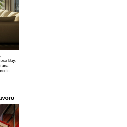
a
Rose Bay,
i una
secolo
lavoro