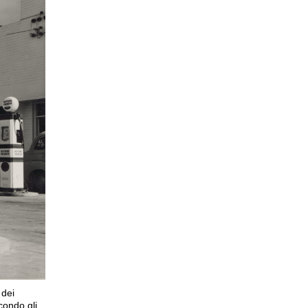
 dei
econdo gli