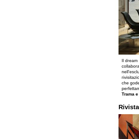
Il dream
collabor
nell'escl
rivisitaz
che gode
perfettam
Trama e
Rivista