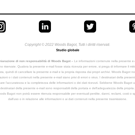
Copyright © 2022 Woods Bagot, Tutti i diritti riservati.
Studio globale
hiarazione di non responsabilità di Woods Bagot –
Le informazioni contenute nella presente e-
ono riservate. Qualora la presente e-mail fosse stata ricevuta per errore, si prega di informare il mit
osta, quindi di cancellare la presente e-mail e la propria risposta dai propri archivi. Woods Bagot n
zioni o i dati contenuti nella presente e-mail siano privi di errori o virus. I destinatari della prese
icare l'accuratezza e la completezza delle informazioni o dei dati ricevuti. Sebbene Woods Bagot ut
 i destinatari della presente e-mail sono responsabili della portata e dell'adeguatezza della propria
oods Bagot non potrà essere ritenuta responsabile per eventuali perdite, danni, reclami, costi o s
dall'uso o in relazione alle informazioni o ai dati contenuti nella presente trasmissione.