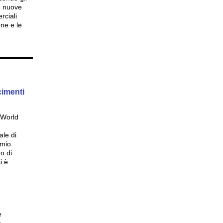
re nuove
rciali
one e le
cimenti
 World
ale di
emio
o di
i è
e