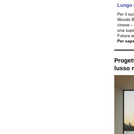
Lungo i
Per il s
Woods Bag
cinese – 
una supe
Futura ai
Per sape
Progett
lusso 