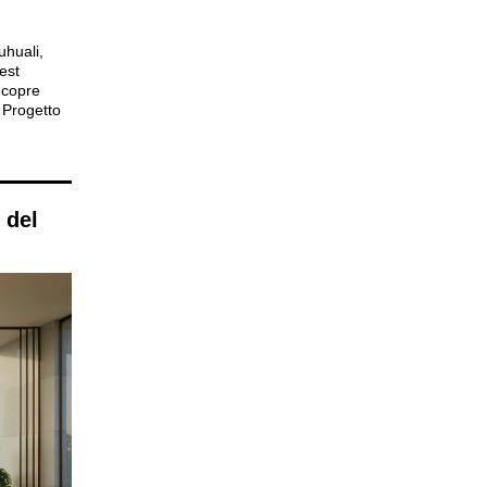
uhuali,
est
e copre
 Progetto
 del