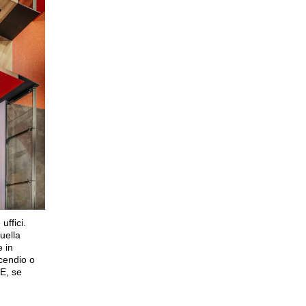
uffici.
uella
e in
ncendio o
 E, se