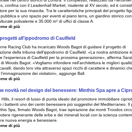
onale nel centro storico di Londra. Il complesso, realizzato da Hertshte
es, confina con il Leadenhall Market, risalente al XV secolo, ed è consi
tore per la sua rinascita. Tra le caratteristiche principali del progetto fi
 pubblica e uno spazio per eventi al piano terra, un giardino storico co
lturale polivalente e 35.000 m² di uffici di classe A.
rne di più
progetti all'ippodromo di Caulfield
urne Racing Club ha incaricato Woods Bagot di guidare il progetto di
cazione della tribuna dell'ippodromo di Caulfield. «La nostra ambizione è
re l'esperienza di Caulfield per la prossima generazione», afferma Sarah
e di Woods Bagot. «Vogliamo infondere nell'architettura le migliori qualit
cavalli, dando loro vita attraverso spazi ricchi di carattere e dinamici ch
 l'immaginazione dei visitatori», aggiunge Ball.
rne di più
me novità nel design del benessere: Minthis Spa apre a Cipr
 Hills, il resort di lusso di punta ideato dal promotore immobiliare cipriot
 i battenti uno dei centri benessere più suggestivi del Mediterraneo. Il
nthis Spa, firmato Woods Bagot, trae ispirazione dai monti Troodos circo
 potere rigenerante delle erbe e dei minerali locali con la scienza cont
re nuova energia e benessere.
rne di più