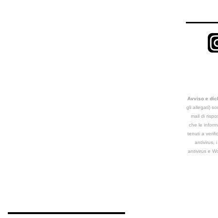
Avviso e dic
gli allegati) s
mail di risp
che le informa
tenuti a verif
antivirus,
antivirus e W