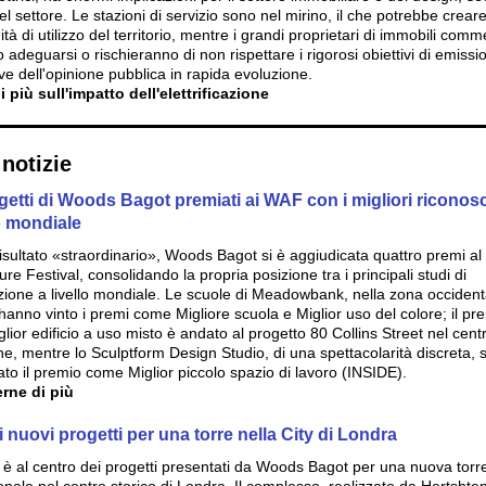
el settore. Le stazioni di servizio sono nel mirino, il che potrebbe crea
tà di utilizzo del territorio, mentre i grandi proprietari di immobili comme
adeguarsi o rischieranno di non rispettare i rigorosi obiettivi di emissi
ve dell'opinione pubblica in rapida evoluzione.
i più sull'impatto dell'elettrificazione
notizie
getti di Woods Bagot premiati ai WAF con i migliori riconos
lo mondiale
isultato «straordinario», Woods Bagot si è aggiudicata quattro premi al
ure Festival, consolidando la propria posizione tra i principali studi di
zione a livello mondiale. Le scuole di Meadowbank, nella zona occident
hanno vinto i premi come Migliore scuola e Miglior uso del colore; il pr
ior edificio a uso misto è andato al progetto 80 Collins Street nel centr
e, mentre lo Sculptform Design Studio, di una spettacolarità discreta, s
ato il premio come Miglior piccolo spazio di lavoro (INSIDE).
rne di più
 i nuovi progetti per una torre nella City di Londra
a è al centro dei progetti presentati da Woods Bagot per una nuova torr