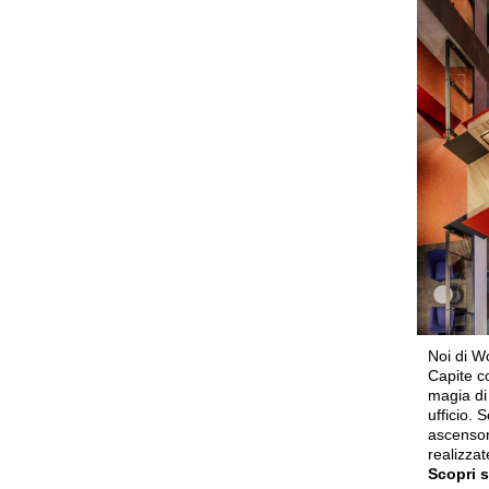
Noi di Wo
Capite c
magia di 
ufficio. 
ascensor
realizza
Scopri s