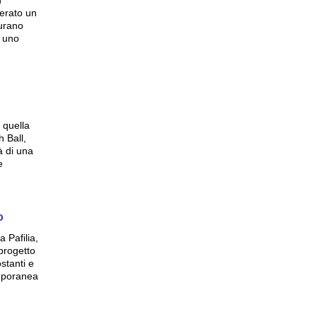
n
derato un
gurano
n uno
 quella
 Ball,
à di una
e
o
a Pafilia,
 progetto
stanti e
emporanea