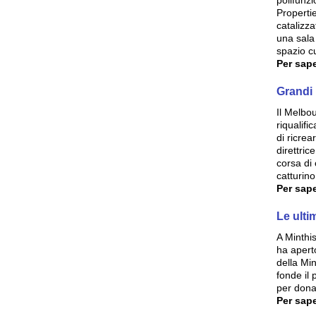
polifunzi
Properti
catalizza
una sala
spazio cu
Per sape
Grandi 
Il Melbo
riqualifi
di ricrea
direttric
corsa di 
catturino
Per sape
Le ulti
A Minthis
ha aperto
della Mi
fonde il
per dona
Per sape