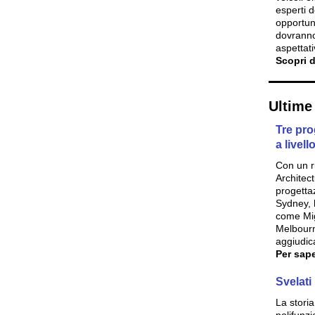
esperti d
opportuni
dovranno 
aspettati
Scopri d
Ultime 
Tre pro
a livel
Con un r
Architect
progetta
Sydney, 
come Migl
Melbourn
aggiudic
Per sape
Svelati
La stori