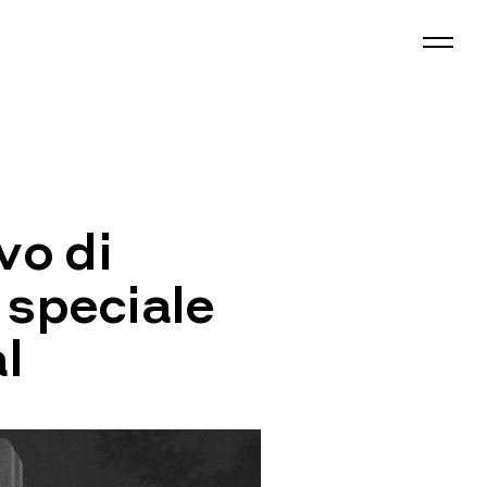
vo di
 speciale
l