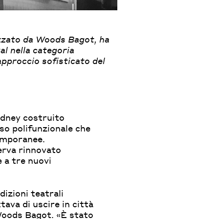
lizzato da Woods Bagot, ha
l nella categoria
approccio sofisticato del
ydney costruito
o polifunzionale che
temporanee.
nerva rinnovato
e a tre nuovi
dizioni teatrali
tava di uscire in città
Woods Bagot. «È stato