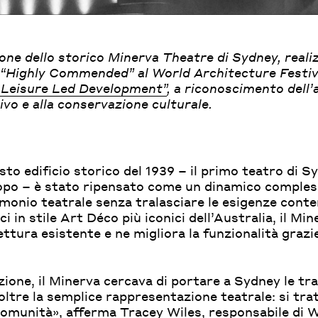
zione dello storico Minerva Theatre di Sydney, rea
 “Highly Commended” al World Architecture Festiva
: Leisure Led Development”
, a riconoscimento dell’
ivo e alla conservazione culturale.
to edificio storico del 1939 – il primo teatro di S
opo – è stato ripensato come un dinamico compless
monio teatrale senza tralasciare le esigenze con
i in stile Art Déco più iconici dell’Australia, il Mi
ettura esistente e ne migliora la funzionalità grazi
zione, il Minerva cercava di portare a Sydney le tra
oltre la semplice rappresentazione teatrale: si trat
 comunità», afferma
Tracey Wiles
, responsabile di 