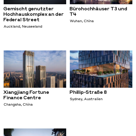
Gemischt genutzter
Bürohochhäuser T3 und
Hochhauskomplex an der
T4
Federal Street
Wuhan, China
Auckland, Neuseeland
Xiangjiang Fortune
Phillip-Straße 8
Finance Centre
Sydney, Australien
Changsha, China