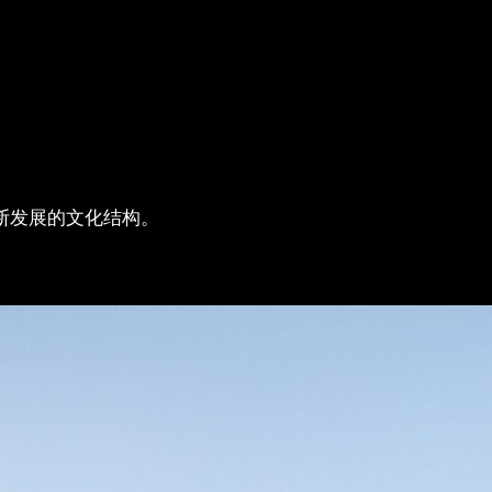
断发展的文化结构。