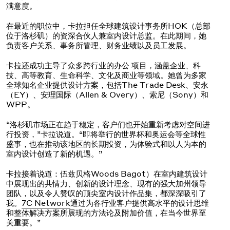
满意度。
在最近的职位中，卡拉担任全球建筑设计事务所HOK（总部
位于洛杉矶）的资深合伙人兼室内设计总监。在此期间，她
负责客户关系、事务所管理、财务业绩以及员工发展。
卡拉还成功主导了众多跨行业的办公 项目，涵盖企业、科
技、高等教育、生命科学、文化及商业等领域。她曾为多家
全球知名企业提供设计方案，包括The Trade Desk、安永
（EY）、安理国际（Allen & Overy）、索尼（Sony）和
WPP。
“洛杉矶市场正在趋于稳定，客户们也开始重新考虑对空间进
行投资，”卡拉说道。“即将举行的世界杯和奥运会等全球性
盛事，也在推动该地区的长期投资，为体验式和以人为本的
室内设计创造了新的机遇。”
卡拉接着说道：伍兹贝格Woods Bagot）在室内建筑设计
中展现出的共情力、创新的设计理念、现有的强大加州领导
团队，以及令人赞叹的顶尖室内设计作品集，都深深吸引了
我。
7C Network
通过为各行业客户提供高水平的设计思维
和整体解决方案所展现的方法论及附加价值，在当今世界至
关重要。”