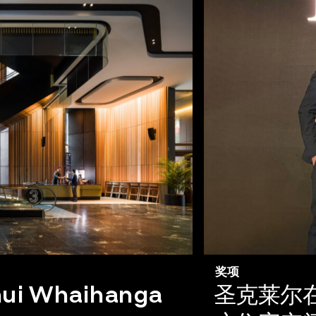
奖项
ui Whaihanga
圣克莱尔在