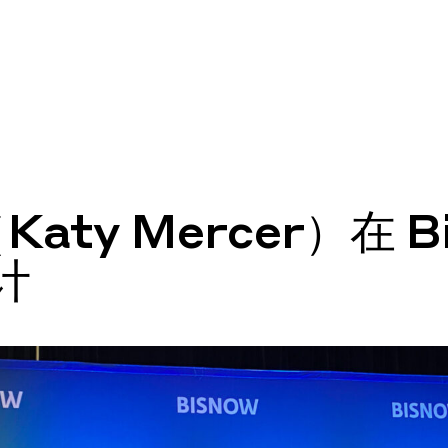
aty Mercer）在 B
计