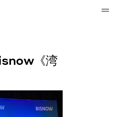
isnow《湾