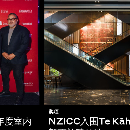
奖项
c 年度室内
NZICC入围Te Kāh