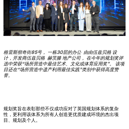
格雷斯彻奇街85号，
一栋30层的办公
由
由伍兹贝格 设
计，开发商伍兹贝格
赫茨滕
地产公司，
在今年的规划奖评
选中荣获“场所营造中最佳艺术、文化或体育应用奖”。
该项
目还在“场所营造中遗产利用最佳实践”类别中获得高度赞
誉。
规划奖旨在表彰那些不仅成功应对了英国规划体系的复杂
性，更利用该体系为所有人创造更优质建成环境的杰出项
目、规划及个人。