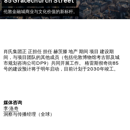
85 Gracechurch Street
伦敦金融城商业与文化价值的新标杆。
肖氏集团
正
正担任
担任
赫茨滕
地产
期间
项目
建设
期
间，与项目团队的其他成员（包括伦敦博物馆考古部及城
市规划咨询公司DP9）共同开展工作。
格雷斯彻奇街85
号的建设预计将于明年启动，目前计划于2030年竣工。
媒体咨询
李·洛奇
洞察与传播经理（全球）