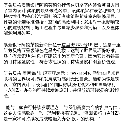
伍兹贝格澳新银行阿德莱德分行伍兹贝格室内装修项目入围
了室内设计 奖项的最终候选名单。该奖项旨在表彰那些将可
持续性作为核心设计原则的现有建筑翻新或室内装修项目。
评委的评选标准包括：空间的高效利用；采用对环境影响较
小的建筑材料；施工过程中尽量减少浪费和污染；以及整体
能源利用效率。
澳新银行阿德莱德新总部位于
皮里街 83 号
18 层，这是一座
伍兹贝格五星级绿色之星办公楼，达到了世界级环保标准。
客户有意识地选择这座建筑作为其新总部，因为它具有很高
的可持续发展性，符合该组织的可持续发展和创新价值观。
伍兹贝格
罗西娜·迪·玛丽亚
表示：“W-B 对皮里街83号项目
取得的世界级可持续发展成就感到无比自豪。能够为该建筑
设计室内设计 ，使我们的团队得以强化澳大利亚国民银行
（ANZ）办公的可持续发展原则，并倡导循环经济的设计理
念。”
“能与一家在可持续发展理念上与我们高度契合的客户合作，
这令人倍感欣慰，”迪·玛利亚接着说道。“澳新银行（ANZ）
是一家将可持续发展战略融入办公 设计的机构。”