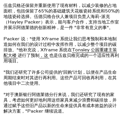
伍兹贝格还保留并重新使用了现有材料，以减少装修的占地
面积，包括保留了65%的基础建筑天花板瓷砖系统和50%的
地毯瓷砖选择。伍德贝格合伙人兼项目负责人海莉-派克
（Hayley Packer）表示，能与客户合作，支持当地工作室
并展示阿德莱德的创新精神，是一件 "非常有意义的事"。
Packer 说："使用 Xframe 系统让我们思考预制和本地制
造如何在我们的设计过程中发挥作用，以减少整个项目的碳
排放。"他补充说，Xframe 系统在
Tonsley 公园重建主装
配大楼
进行了预制
，这
也是伍兹贝格完成的一个适应性再利
用项目。
"我们还研究了许多公司提供的'回购'计划，以便在产品生命
周期结束时对其进行再利用。这些产品可回收再利用，在其
他项目中二次使用。
"对于澳新银行阿德莱德分行来说，我们还研究了现有的家
具，考虑如何更好地利用这些家具来减少浪费和碳排放，并
通过赋予这些旧产品以新的生命来提供具有成本效益的设计
解决方案，"Packer 继续说道。