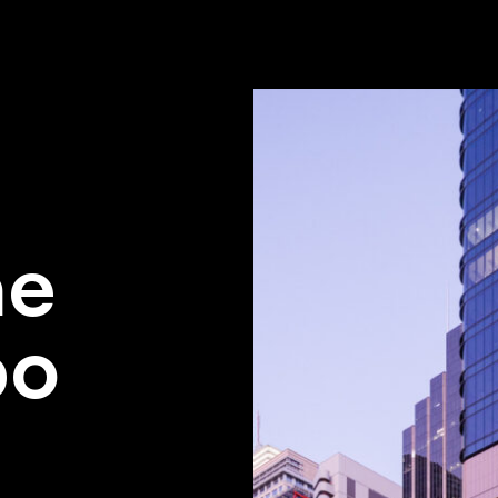
ne
po