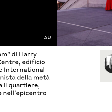
AU
om” di Harry
Centre, edificio
e International
nista della metà
 il quartiere,
e nell’epicentro