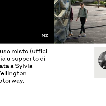
NZ
so misto (uffici
zia a supporto di
ta a Sylvia
ellington
otorway.