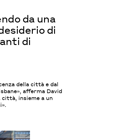
endo da una
desiderio di
anti di
nza della città e dal
risbane», afferma David
a città, insieme a un
i».