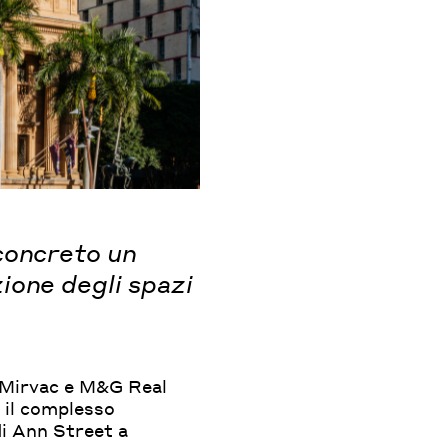
concreto un
ione degli spazi
 Mirvac e M&G Real
e il complesso
di Ann Street a