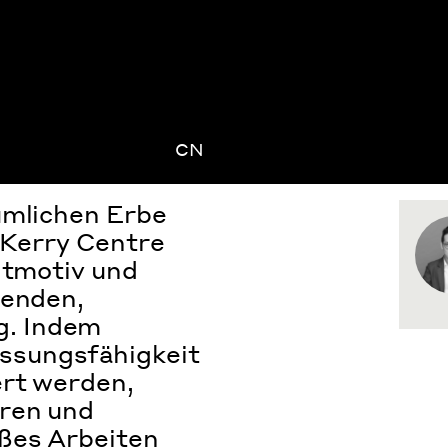
CN
umlichen Erbe
n Kerry Centre
itmotiv und
ßenden,
g. Indem
ssungsfähigkeit
ert werden,
eren und
ßes Arbeiten