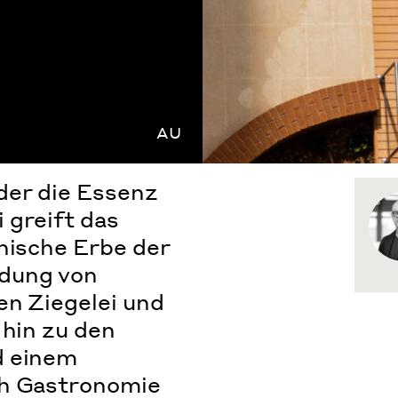
AU
der die Essenz
 greift das
onische Erbe der
dung von
en Ziegelei und
 hin zu den
d einem
ch Gastronomie