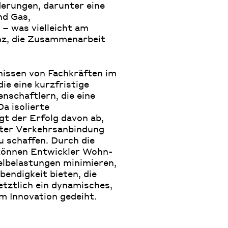
erungen, darunter eine
nd Gas,
– was vielleicht am
enz, die Zusammenarbeit
nissen von Fachkräften im
ie eine kurzfristige
nschaftlern, die eine
a isolierte
gt der Erfolg davon ab,
uter Verkehrsanbindung
 schaffen. Durch die
 können Entwickler Wohn-
elbelastungen minimieren,
endigkeit bieten, die
etztlich ein dynamisches,
m Innovation gedeiht.