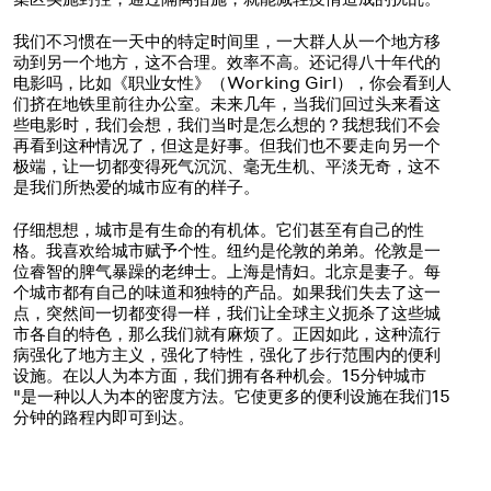
我们不习惯在一天中的特定时间里，一大群人从一个地方移
动到另一个地方，这不合理。效率不高。还记得八十年代的
电影吗，比如《职业女性》（Working Girl），你会看到人
们挤在地铁里前往办公室。未来几年，当我们回过头来看这
些电影时，我们会想，我们当时是怎么想的？我想我们不会
再看到这种情况了，但这是好事。但我们也不要走向另一个
极端，让一切都变得死气沉沉、毫无生机、平淡无奇，这不
是我们所热爱的城市应有的样子。
仔细想想，城市是有生命的有机体。它们甚至有自己的性
格。我喜欢给城市赋予个性。纽约是伦敦的弟弟。伦敦是一
位睿智的脾气暴躁的老绅士。上海是情妇。北京是妻子。每
个城市都有自己的味道和独特的产品。如果我们失去了这一
点，突然间一切都变得一样，我们让全球主义扼杀了这些城
市各自的特色，那么我们就有麻烦了。正因如此，这种流行
病强化了地方主义，强化了特性，强化了步行范围内的便利
设施。在以人为本方面，我们拥有各种机会。15分钟城市
"是一种以人为本的密度方法。它使更多的便利设施在我们15
分钟的路程内即可到达。