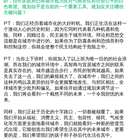
距，但许多政府仍将城市视为应对气候变化和社会公平的白
色希望。规划似乎是当前的一个重要工具。规划应关注哪些
关键问题？
PT：我们正经历着城市化的大好时机。我们正生活在这样一
个激动人心的历史时刻，因为它同时代表着几种机遇和危
险。同样，回顾过去，民主诞生于城市环境。辩论和思想交
流都是在城市中进行的。如果你为了防腐条例和恐惧而剥夺
和控制这些，你就会使整个民主结构处于危险之中。
PT：当你上下班时，你就加入了以上班为唯一目的的社会浪
潮。而在我们的城市环境中，高智商与宜居城市之间的联系
是真实存在的。城市越适合步行，市民的智商就越高。如果
失去了这一点，我们的麻烦就大了。在城市中，我们之间的
这种共鸣以及差异的拉平会更频繁地发生。与郊区相比，全
球城市更少批判和偏见。如果你开始通过规划来调节这一
点，我们将会看到一个截然不同的未来，一个令我担忧的未
来。
同样，我们正处于历史的十字路口，一切都被颠覆了。如果
我们开始从福祉、消费主义、民主、包容性、移民、气候变
化等方面更全面地看待城市，我们就能看到一种新的密度范
式出现，它能创造出我们希望生活在其中的未来城市，更重
要的是，我们希望我们的孩子和子孙后代生活在其中。