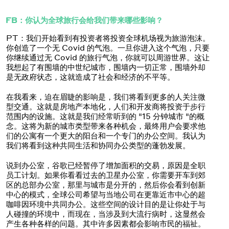
FB：你认为全球旅行会给我们带来哪些影响？
PT：我们开始看到有投资者将投资全球机场视为旅游泡沫。
你创造了一个无 Covid 的气泡。一旦你进入这个气泡，只要
你继续通过无 Covid 的旅行气泡，你就可以周游世界。这让
我想起了有围墙的中世纪城市，围墙内一切正常，围墙外却
是无政府状态，这就造成了社会和经济的不平等。
在我看来，迫在眉睫的影响是，我们将看到更多的人关注微
型交通。这就是房地产本地化，人们和开发商将投资于步行
范围内的设施。这就是我们经常听到的 "15 分钟城市 "的概
念。这将为新的城市类型带来各种机会，最终用户会要求他
们的公寓有一个更大的阳台和一个专门的办公空间。我认为
我们将看到这种共同生活和协同办公类型的蓬勃发展。
说到办公室，谷歌已经暂停了增加面积的交易，原因是全职
员工计划。如果你看看过去的卫星办公室，你需要开车到郊
区的总部办公室，那里与城市是分开的，然后你会看到创新
中心的模式，全球公司希望与当地公司在更靠近市中心的超
咖啡因环境中共同办公。这些空间的设计目的是让你处于与
人碰撞的环境中，而现在，当涉及到大流行病时，这显然会
产生各种各样的问题。其中许多因素都会影响市民的福祉。