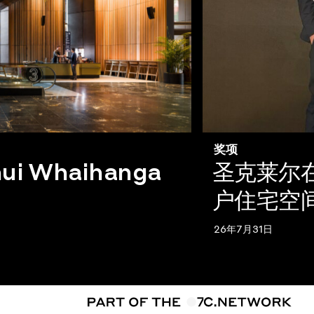
奖项
ui Whaihanga
圣克莱尔在
户住宅空
26年7月31日