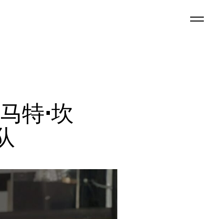
马特·坎
团队