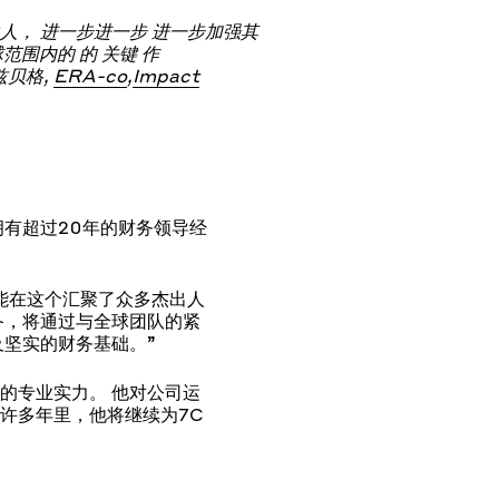
伙人，
进一步
进一步
进一步加强其
球范围内的
的
关键
作
兹贝格
,
ERA
-co
,
Im
pact
有超过20年的财务领导经
能在这个汇聚了众多杰出人
备，将通过与全球团队的紧
坚实的财务基础。”
的专业实力。 他对公司运
许多年里，他将继续为7C