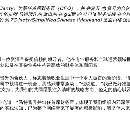
anty
）为新任首席财务官（CFO），并
并晋升
他
晋升为合
作的贡献
马特所作的
做出的
在
gui
定
的
公司
’
s
财务业绩
在全
的
的
7C
Net
w
Simplified
Chinese (
Mainland
)
伍兹贝格
伍
部一位资深且备受信赖的领导者。他在专业服务和全球运营领域拥
规划以及在复杂业务中构建高效的财务体系而闻名。
晋升为合伙人，标志着他职业生涯中一个令人振奋的新阶段。“
司中获得这一机会，我感到非常激动，”他说道。 “我已做好准
供支持，为我们的共同愿景注入清晰的战略方向、坚定的信心以及
补充道：“马特晋升并出任首席财务官，体现了我们组织内部深厚
的实践认知，已为整个网络带来了显著的积极影响，我坚信未来