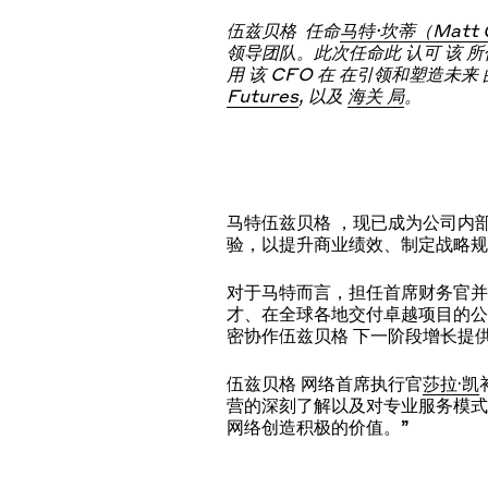
伍兹贝格
任命
马特·坎蒂（Matt C
领导团队。此次任命
此
认可
该
所
用
该
CFO
在
在引领和塑造未来
Fut
ures
,
以及
海关
局
。
马特伍兹贝格 ，现已成为公司内
验，以提升商业绩效、制定战略
对于马特而言，担任首席财务官并
才、在全球各地交付卓越项目的公
密协作伍兹贝格 下一阶段增长提
伍兹贝格 网络首席执行官
莎拉·凯
营的深刻了解以及对专业服务模式
网络创造积极的价值。”