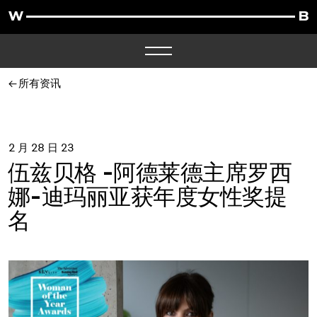
所有资讯
2 月 28 日 23
伍兹贝格 -阿德莱德主席罗西
娜-迪玛丽亚获年度女性奖提
名