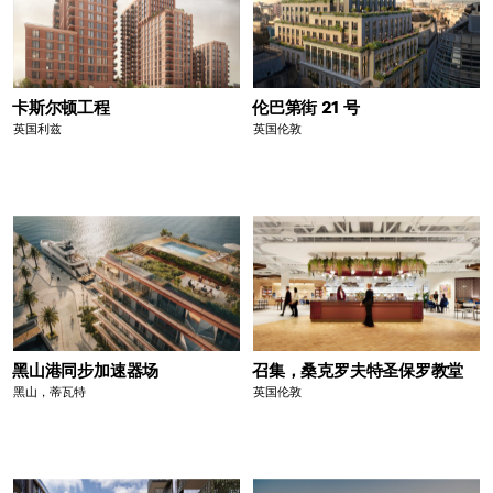
卡斯尔顿工程
伦巴第街 21 号
英国利兹
英国伦敦
黑山港同步加速器场
召集，桑克罗夫特圣保罗教堂
黑山，蒂瓦特
英国伦敦