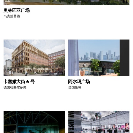
奥林匹亚广场
乌克兰基辅
卡塞嫩大街 6 号
阿尔玛广场
德国杜塞尔多夫
英国伦敦