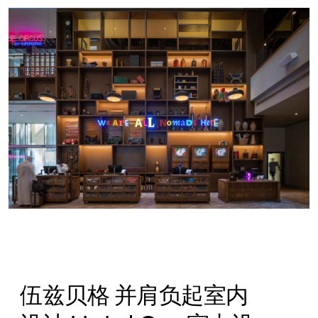
伍兹贝格 并肩负起室内