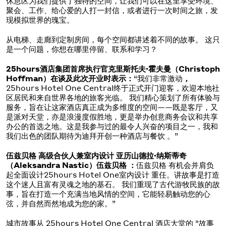
休息区为我们提供了独特的空间，让我们可以在这里享受环境、
聚会、工作、给心爱的人打一封信，或者进行一次时间之旅，发
现模拟世界的瑰宝。
从电梯、走廊到定制房间，每个空间都讲述着不同的故事。 这只
是一个问题，你想在哪里停留、联系和学习？
25hours酒店集团首席执行官克里斯托夫·霍夫曼（Christoph
Hoffman）在谈及此次开业时表示：
“我们非常激动
，
25hours Hotel One Central终于正式开门迎客，欢迎本地社
区居民和来自世界各地的旅客光临。 我们精心策划了所有体验与
服务，旨在让这家酒店真正成为多维度的空间——既是客厅，又
是派对天堂，亦是浪漫度假胜地，更是举办创意商务会议和共享
办公的首选之地。这是我参与过的最令人兴奋的项目之一，我和
我们出色的团队期待为迪拜开创一种酒店与餐饮 。”
伍兹贝格 高级合伙人兼室内设计 亚历山德拉·纳斯蒂奇
（Aleksandra Nastic）伍兹贝格 ：
伍兹贝格 有机会并肩负
起全面设计25hours Hotel One室内设计 重任。讲故事是打造
这个迷人且富有灵魂之地的基石。 我们重现了古代游牧民族的故
事，旨在打造一个充满当地风情的空间，它能轻易触动您的心
弦，并自然而然地成为您的家。”
城市故事从 25hours Hotel One Central 酒店大堂的 "故事