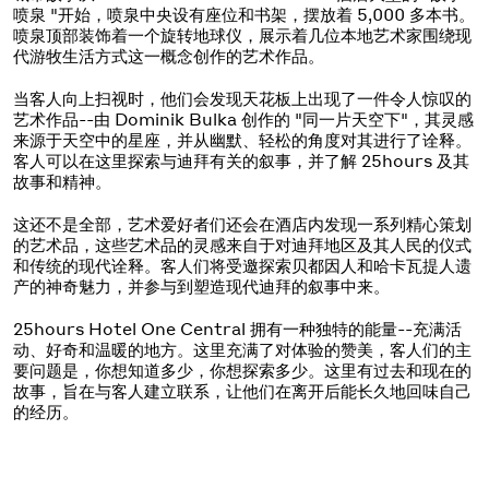
喷泉 "开始，喷泉中央设有座位和书架，摆放着 5,000 多本书。
喷泉顶部装饰着一个旋转地球仪，展示着几位本地艺术家围绕现
代游牧生活方式这一概念创作的艺术作品。
当客人向上扫视时，他们会发现天花板上出现了一件令人惊叹的
艺术作品--由 Dominik Bulka 创作的 "同一片天空下"，其灵感
来源于天空中的星座，并从幽默、轻松的角度对其进行了诠释。
客人可以在这里探索与迪拜有关的叙事，并了解 25hours 及其
故事和精神。
这还不是全部，艺术爱好者们还会在酒店内发现一系列精心策划
的艺术品，这些艺术品的灵感来自于对迪拜地区及其人民的仪式
和传统的现代诠释。客人们将受邀探索贝都因人和哈卡瓦提人遗
产的神奇魅力，并参与到塑造现代迪拜的叙事中来。
25hours Hotel One Central 拥有一种独特的能量--充满活
动、好奇和温暖的地方。这里充满了对体验的赞美，客人们的主
要问题是，你想知道多少，你想探索多少。这里有过去和现在的
故事，旨在与客人建立联系，让他们在离开后能长久地回味自己
的经历。