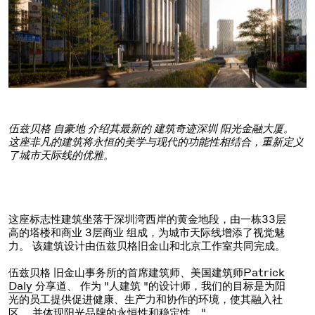
伍兹贝格
自豪地
介绍
其最新的
建筑奇迹
深圳
阳光金融大厦。
这座非凡的建筑将永恒的美学与现代的功能性相结合，重新定义
了城市天际线的优雅。
这座标志性建筑坐落于深圳湾西岸的黄金地段，由一栋33层
高的塔楼和商业 3层商业 组成，为城市天际线增添了视觉魅
力。
该建筑设计由伍兹贝格旧金山和北京工作室共同完成。
伍兹贝格 旧金山事务所的首席建筑师、美国建筑师
Patrick
Daly
分享道、
作为 "人建筑 "的设计师，我们的目标是为阳
光的员工提供促进健康、生产力和协作的环境，使其融入社
区
，并体现阳光品牌的永恒性和稳定性。
"