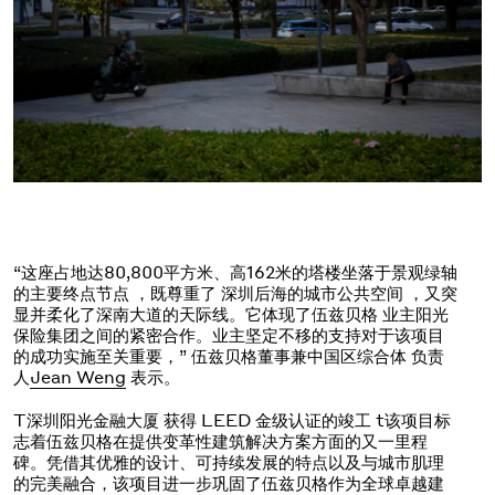
“这座占地达80,800平方米、高162米的塔楼坐落于景观绿轴
的主要终点节点
，既
尊重了
深圳后海
的城市公共空间
，又突
显并柔化了深南大道的天际线。它体现了伍兹贝格 业主阳光
保险集团之间的紧密合作。业主坚定不移的支持对于该项目
的成功实施至关重要，
”
伍兹贝格董事兼中国区综合体 负责
人
Jean Weng
表示。
T
深圳阳光金融大厦
获得 LEED 金级认证
的竣工
t
该项目标
志着伍兹贝格在提供变革性建筑解决方案方面的又一里程
碑。凭借其优雅的设计、可持续发展的特点以及与城市肌理
的完美融合，该项目进一步巩固了伍兹贝格作为全球卓越建