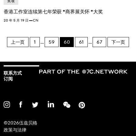
奖项
香港工作室连续第七年荣获 "商界展关怀 "大奖
20 年 5 月 19 日
CN
帖
上一页
1
…
59
60
61
…
67
下一页
子
分
页
联系方式
订阅
©2026伍兹贝格
政策与法律