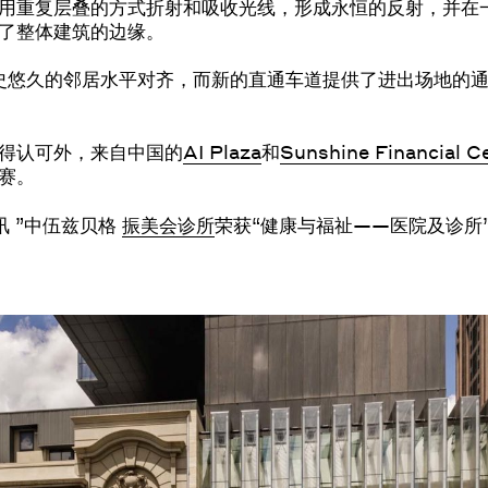
用重复层叠的方式折射和吸收光线，形成永恒的反射，并在
了整体建筑的边缘。
历史悠久的邻居水平对齐，而新的直通车道提供了进出场地的
得认可外，来自中国的
AI Plaza
和
Sunshine Financial C
赛。
讯 ”中伍兹贝格
振美会诊所
荣获“健康与福祉——医院及诊所