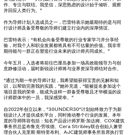
作、专注与联结。我坚信，深思熟虑的设计始于倾听、观察
并回应人类行为。”
作为导师计划入选成员之一，巴雷特表示她最期待的是与同
行设计师及备受尊敬的导师们建立行业内的深厚情谊。
巴雷特表示：“有机会向备受尊敬的行业专家学习并分享经
验，对我个人和职业发展都将具有不可估量的价值。我非常
期待能与一群正在塑造行业未来的设计师共同成长。”
今年五月，入选者将前往巴厘岛参加一场高效能领导力与创
意静修活动，届时新锐设计师将与业界资深导师结对合作。
“通过为期一年的导师计划，我希望能获得宝贵的见解和知
识，以帮助完善我的实践，”她补充道，“能被提名参加这个
项目是我的荣幸，能成为这样一群备受尊敬且才华横溢的设
计师群体中的一员，我深感荣幸。”
自2022年创立以来，"30UNDER30"计划始终致力于为新
锐设计人才提供成长平台，同时推动整个行业的发展。本年
度的导师阵容包括：知名产品设计师罗斯·加达姆、COX建筑
事务所总监布鲁克·劳埃德、Cera Stribley联合创始人兼管
理合伙人克里斯·斯特里布利、AJC建筑师事务所首席执行官