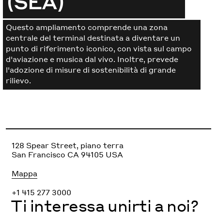
(SEA)
Questo ampliamento comprende una zona
centrale del terminal destinata a diventare un
punto di riferimento iconico, con vista sul campo
d'aviazione e musica dal vivo. Inoltre, prevede
l'adozione di misure di sostenibilità di grande
rilievo.
128 Spear Street, piano terra
San Francisco CA 94105 USA
Mappa
+1 415 277 3000
Ti interessa unirti a noi?