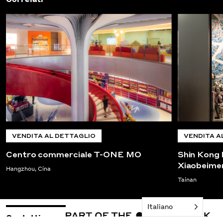
VENDITA AL DETTAGLIO
VENDITA A
Centro commerciale T-ONE MO
Shin Kong 
Xiaobeim
Hangzhou, Cina
Tainan
Italiano
Contatti