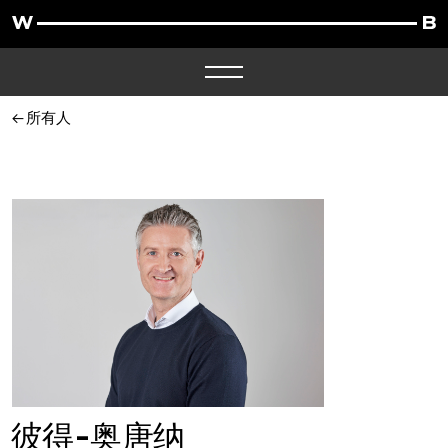
所有人
彼得-奥唐纳