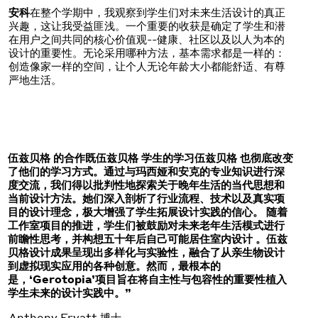
安科
在整个学期中，我观察到学生们对未来生活设计的真正
兴趣，这让我受益匪浅。一个重要的收获是确定了学生和潜
在用户之间共同的核心价值观--健康、社区以及以人为本的
设计的重要性。无论采用哪种方法，基本需求都是一样的：
创造像家一样的空间，让个人无论年龄大小都能舒适、有尊
严地生活。
伍兹贝格 的合作既伍兹贝格 学生的学习伍兹贝格 也彻底改变
了他们的学习方式。通过与玛西娅和安克的专业知识进行深
度交流，我们得以批判性地探索关于晚年生活的当代思想和
当前设计方法。她们深入剖析了行业流程、技术以及真实项
目的设计理念，极大增强了学生拓展设计实践的信心。 随着
工作室项目的推进，学生们被鼓励对未来老年生活模式进行
前瞻性思考，并构想五十年后自己可能居住室内设计 。伍兹
贝格设计成果呈现出多样化与实验性，融合了从亲生物设计
到虚拟现实应用的各种创意。然而，最根本的
是，‘Gerotopia’项目旨在将自主性与包容性的重要性植入
学生未来的设计实践中。”
Anthony Fryatt 博士