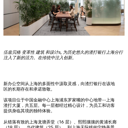
伍兹贝格
变革性
建筑
和设计
s,
为历史悠久的渣打银行上海分行
注入了新的活力。
在传统中注入创新。
新办公空间从上海的多面性中汲取灵感，向渣打银行在该地
区的长期存在和承诺致敬。
该项目位于中国金融中心上海浦东罗家嘴的中心地带--上海
渣打大厦，共五层。每一层都经过精心设计，为员工和访客
提供身临其境的独特体验。
从错落有致的上海龙塘弄堂（16 层）、熙熙攘攘的黄浦长廊
（18 层）、当代建筑（25 层），到上海天际线的宁静美景