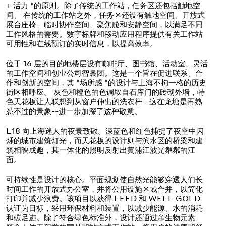
+ 活力 "的原则。除了传统的工作站，任务区还包括触地空
间、
在传统的工作站之外，任务区还设有触地空间、开放式
展台座椅、临时协作空间、聚焦舱和安静空间，以满足不同
工作风格的需要。数字标牌和移动应用程序提供有关工作站
可用性和在线预订的实时信息，以提高效率。
位于 16 层的目的地楼层设有咖啡厅、图书馆、活动室、灵活
的工作空间和创业公司智囊团。这是一个旨在促进联系、合
作和创新的空间，其 "场所感 "的设计与上海不拘一格的历史
街区相呼应。 灰色和橙色的色调取自石库门的砖砌外墙，特
色天花板让人联想到从窗户伸出的洗衣杆--这在龙塘是再熟
悉不过的景象--进一步加深了这种敬意。
L18 向上海迷人的夜景致敬。深蓝色和红色捕捉了夜空中闪
烁的城市建筑灯光，而天花板的设计则与滨水区的桥梁和建
筑相映成趣，其一体化的照明反射出黄浦江波光粼粼的江
面。
可持续性是设计的核心。平面规划使自然光能够穿透人们长
时间工作的开放式办公室，并将公用设施区域合并，以简化
打印并减少浪费。该项目以获得 LEED 和 WELL GOLD
认证为目标，采用环保材料和装置，以减少能源、水的消耗
和碳足迹。除了符合绿色标准外，设计还通过亲生物元素、