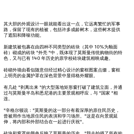
其大胆的外观设计一眼就能看出这一点，它远离繁忙的军事
路，保留了现有的植被，包括许多成龄树木，这些树木提供
了遮阳和降噪功能。
新建筑被包裹在由四种不同类型的砖块（其中 10%为釉面
砖）砌成的砖块 "外壳 "中，既体现了莫斯曼传统购物街的特
色，又与已有 140 年历史的原学校砖块建筑相映成趣。
砖砌外墙由看似随意但经过精心设计的窗框图案点缀，窗框
上明亮的金属护罩在深色背景中显得格外耀眼。
有几处 "剥离出来 "的大型落地矩形窗打破了建筑立面，并通
过与莫斯曼半岛和悉尼港的主要景观相呼应，与 "国家 "相
连。
"辛格尔顿说："莫斯曼的这一部分有着深厚的原住民历史，
曾被用作当地原住民的表演和学习场所。"这是在向景观延
伸，将内部和外部结合在一起进行庆祝"。
砖块和窗罩的颜色反映了莫斯曼的历史。"我去拍摄了所有的