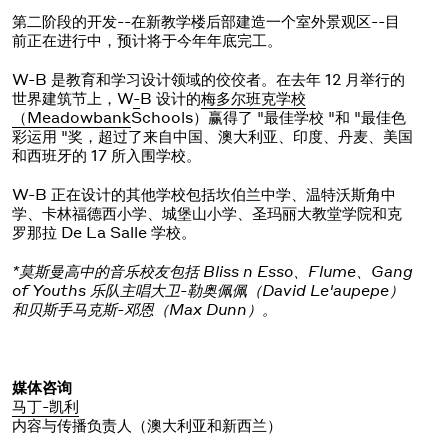
第二阶段的开发--在新教学楼后部建造一个室外景观区--目
前正在进行中，预计将于今年年底完工。
W-B 是教育和学习设计领域的佼佼者。在去年 12 月举行的
世界建筑节上，W
-
B 设计的
梅多尔班克学校
（Meadowbank
Schools）赢得了 "最佳学校 "和 "最佳色
彩运用 "奖，超过了来自中国、澳大利亚、印度、丹麦、美国
和西班牙的 17 所入围学校。
W-B 正在设计的其他学校包括坎伯兰中学、温特沃斯角中
学、卡林福德西小学、城堡山小学、圣玛丽大教堂学院和克
罗那拉 De La Salle 学校。
*莫斯曼高中的音乐校友包括 Bliss n Esso、Flume、Gang
of Youths 乐队主唱大卫-勒奥佩佩（David Le'aupepe）
和贝斯手马克斯-邓恩（Max Dunn）。
媒体咨询
马丁-凯利
内容与传播负责人（澳大利亚和新西兰）